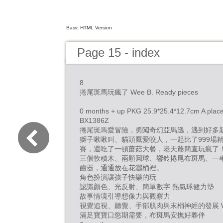
Basic HTML Version
Page 15 - index
8
捲尾斑馬玩瘋了 Wee B. Ready pieces
0 months + up PKG 25.9*25.4*12.7cm A place
BX1386Z
捲尾斑馬愛冒險，勇闖奇幻亞馬遜，遇到好多新鮮事！ 8 y
獅子啾啾叫、貓頭鷹愛咬人，一起比了999場精彩球
賽，還吃了一頓蘑菇大餐，老天爺簡直玩瘋了
三個軟積木、兩顆圓球、響鈴捲尾布斑馬、一
齒器，通通放在花灑桶裡。
角色扮演讓孩子快樂的玩
認識顏色、光反射、簡單數字 熱氣球健力墊
故事情境引導想像力與觀察力
視覺追視、聽覺、手部肌肉與末梢神經的發展 Wond
滿足寶寶口慾期需要，布斑馬安撫好夥伴