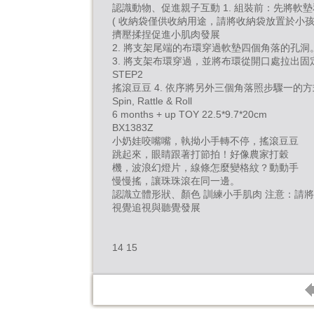
認識動物、促進親子互動 1. 組裝前：先將軟
( 收納袋僅供收納用途，請將收納袋放置於小孩
擠壓揉捏促進小肌肉發展
2. 將支架尾端的布環穿過軟墊四個角落的孔洞
3. 將支架布環穿過，並將布環從開口處拉出
STEP2
搖滾豆豆 4. 依序將另外三個角落照步驟一的
Spin, Rattle & Roll
6 months + up TOY 22.5*9.7*20cm
BX1383Z
小奶娃咬嘴嘴，執拗小手轉不停，搖滾豆豆
跳起來，眼睛跟著打節拍！好像農家打穀
機，波浪幻燈片，線條怎麼變格紋？動動手
慢慢搖，讓珠珠滾在同一邊。
認識立體形狀、顏色 訓練小手肌肉 注意：請
視覺追視與聽覺發展
14 15