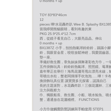
0 months + up
TOY 83*83*46cm
12
pieces 嘩!水花轟炸趴 Wee B. Splashy BX138
當我睜開熊貓眼睛，看到有趣的東
PKG 25.9*25.4*12.7cm
西，從鏡子看見自己，大眼亮晶晶。伸出
0 months + up
BX1387Z 小手，拍拍熱氣球鈴鈴鈴，踢踢小
鈴，我眼冒金星，咬咬放鬆神經，我愛固齒器
墊一座、
準備好救生圈，章魚妹妹揮舞著彩色方巾，一
五件掛飾玩具：鈴鈴鈴熱氣球、照照鏡、莓果
嘉年華正在舉行！海馬花灑哥甩出漂亮水線，
哥噴出水柱，蟹老闆揮揮手吹泡泡......嘩！卡
換掛飾玩具位置 讓寶寶多元探索，認識自己
長的主題派對，水花轟炸趴！三個花灑杯、三條
注力與觀察力
巾、獨眼船長、救生圈、小船、噴水鯨魚、噴
蟹，通通放在花灑桶裡。 FUNCTIONS
小方巾做觸覺防禦訓練與手帕使用 STEP1