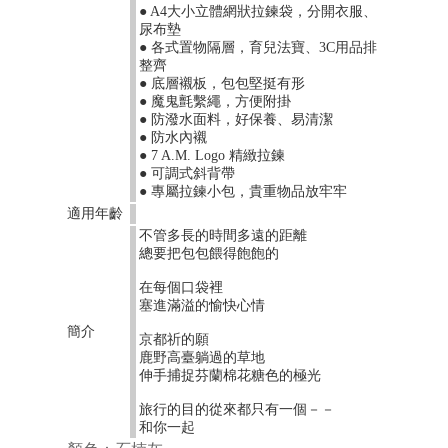
● A4大小立體網狀拉鍊袋，分開衣服、
尿布墊
● 各式置物隔層，育兒法寶、3C用品排
整齊
● 底層襯板，包包堅挺有形
● 魔鬼氈繫繩，方便附掛
● 防潑水面料，好保養、易清潔
● 防水內襯
● 7 A.M. Logo 精緻拉鍊
● 可調式斜背帶
● 專屬拉鍊小包，貴重物品放牢牢
適用年齡
不管多長的時間多遠的距離
總要把包包餵得飽飽的
在每個口袋裡
塞進滿溢的愉快心情
簡介
京都祈的願
鹿野高臺躺過的草地
伸手捕捉芬蘭棉花糖色的極光
旅行的目的從來都只有一個－－
和你一起