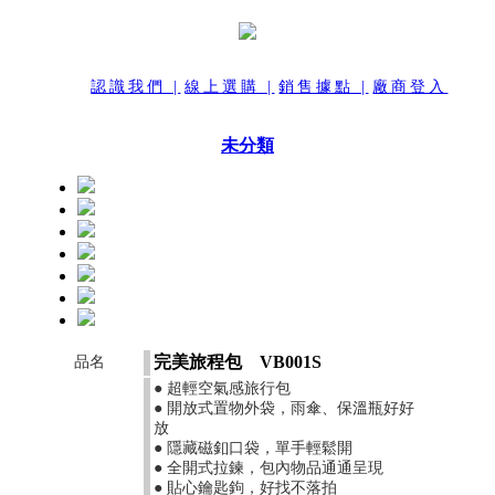
認識我們 |
線上選購 |
銷售據點 |
廠商登入
未分類
完美旅程包 VB001S
品名
● 超輕空氣感旅行包
● 開放式置物外袋，雨傘、保溫瓶好好
放
● 隱藏磁釦口袋，單手輕鬆開
● 全開式拉鍊，包內物品通通呈現
● 貼心鑰匙鉤，好找不落拍