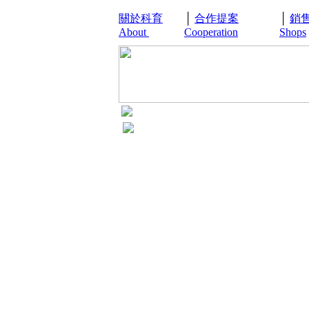
關於科育
│
合作提案
│
銷
About
Cooperation
Shops