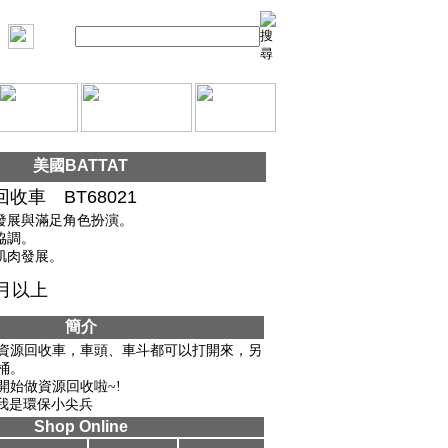
美國BATTAT
收車 BT68021
仿發展與滿足角色扮演。
眼協調。
小肌肉發展。
個月以上
簡介
資源回收車，車頭、車斗都可以打開來，另
桶。
開始做資源回收啦~!
~我是環保小尖兵
Shop Online