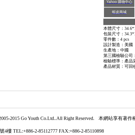
Yahoo 購物中心
蝦皮商城
本體尺寸：34.6*15
包裝尺寸：34.3*17
零件數：4 pcs
設計製造：美國
生產地：中國
第三國檢驗公司：英國 I
檢驗標準：產品滿足
產品材質：可回
005-2015 Go Youth Co.Ltd..All Right Reserved.
本網站享有著作
號4樓
TEL:+886-2-85112777
FAX:+886-2-85110898