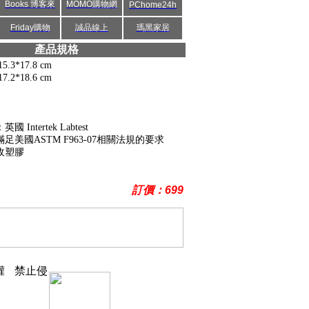
Books 博客來
MOMO購物網
PChome24h
Friday購物
誠品線上
瑪黑家居
產品規格
.3*17.8 cm
.2*18.6 cm
ntertek Labtest
美國ASTM F963-07相關法規的要求
收塑膠
訂價：699
權
禁止侵