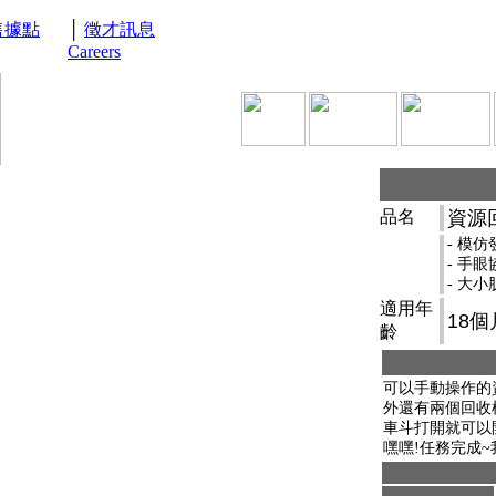
售據點
│
徵才訊息
Careers
品名
資源回
- 模
- 手
- 大
適用年
18
齡
可以手動操作的
外還有兩個回收
車斗打開就可以
嘿嘿!任務完成