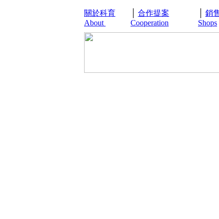
關於科育
│
合作提案
│
銷
About
Cooperation
Shops