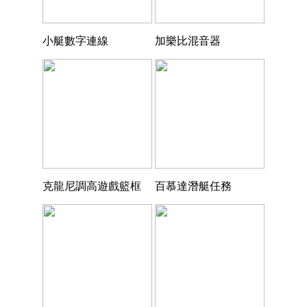
小艇數字連線
加樂比混音器
克龍尼調高遊戲籃框
百慕達潛艇任務