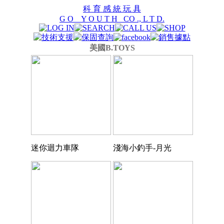
科 育 感 統 玩 具
G O Y O U T H CO ., L T D.
美國B.TOYS
迷你迴力車隊
淺海小釣手-月光