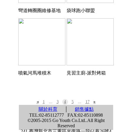
彎道轉圈圈維修基地
袋球跑小聯盟
噴氣河馬堆積木
見習主廚-派對烤箱
◂
1
...
3
4
5
...
17
▸
關於科育
│
銷售據點
TEL:02-85112777 FAX:02-85110898
©2005-2015 Go Youth Co.Ltd..All Right
Reserved
241 臺灣新北市三重區光復路一段61巷26號4