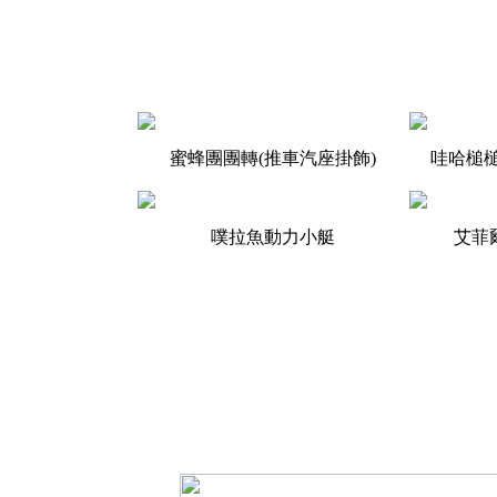
蜜蜂團團轉(推車汽座掛飾)
哇哈槌槌
噗拉魚動力小艇
艾菲