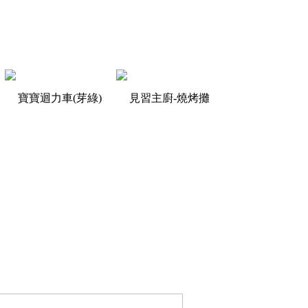
寶寶迴力車(芽綠)
見習主廚-燒烤攤