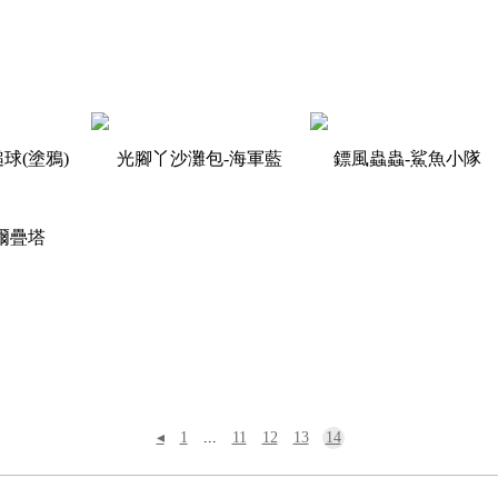
球(塗鴉)
光腳丫沙灘包-海軍藍
鏢風蟲蟲-鯊魚小隊
爾疊塔
◂
1
...
11
12
13
14