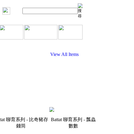
View All Items
ttat 聊育系列 - 比奇豬存
Battat 聊育系列 - 瓢蟲
錢筒
數數