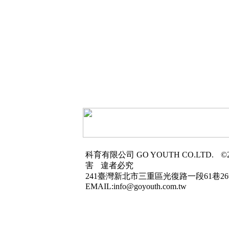
科育有限公司
GO YOUTH CO.LTD.
©2
害
違者必究
241臺灣新北市三重區光復路一段61巷26
EMAIL:info@goyouth.com.tw