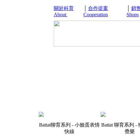
關於科育
│
合作提案
│
銷
About
Cooperation
Shops
Battat聊育系列 - 小臉蛋表情
Battat 聊育系列 
快線
疊樂