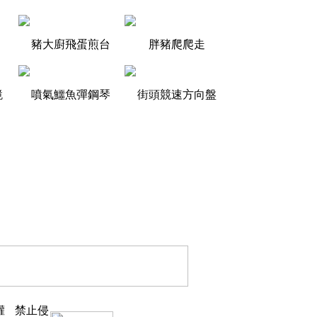
豬大廚飛蛋煎台
胖豬爬爬走
鏡
噴氣鱷魚彈鋼琴
街頭競速方向盤
權
禁止侵