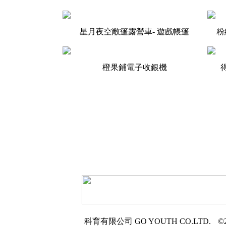
星月夜空敞篷露營車- 遊戲帳篷
粉
橙果鋪電子收銀機
科育有限公司
GO YOUTH CO.LTD.
©2