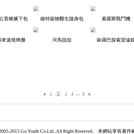
紅香榭腋下包
維特寵物醫生隨身包
索羅斯戰鬥機
得來速燒烤攤
河馬扭扭
歐羅巴探索望遠
...
◂
1
2
3
4
9
▸
005-2015 Go Youth Co.Ltd..All Right Reserved.
本網站享有著作