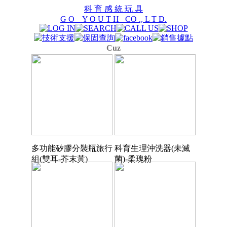
科 育 感 統 玩 具
G O Y O U T H CO ., L T D.
Cuz
多功能矽膠分裝瓶旅行
科育生理沖洗器(未滅
組(雙耳-芥末黃)
菌)-柔瑰粉