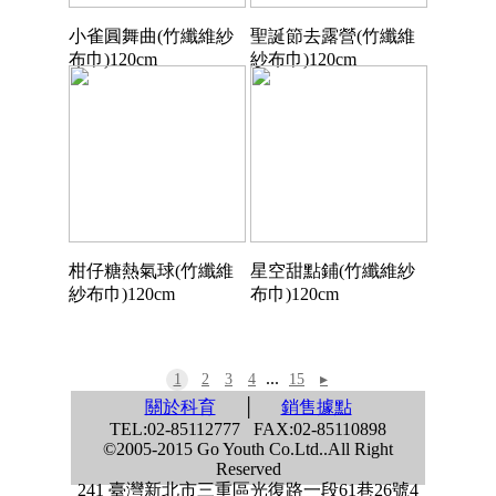
小雀圓舞曲(竹纖維紗
聖誕節去露營(竹纖維
布巾)120cm
紗布巾)120cm
柑仔糖熱氣球(竹纖維
星空甜點鋪(竹纖維紗
紗布巾)120cm
布巾)120cm
...
1
2
3
4
15
▸
關於科育
│
銷售據點
TEL:02-85112777 FAX:02-85110898
©2005-2015 Go Youth Co.Ltd..All Right
Reserved
241 臺灣新北市三重區光復路一段61巷26號4